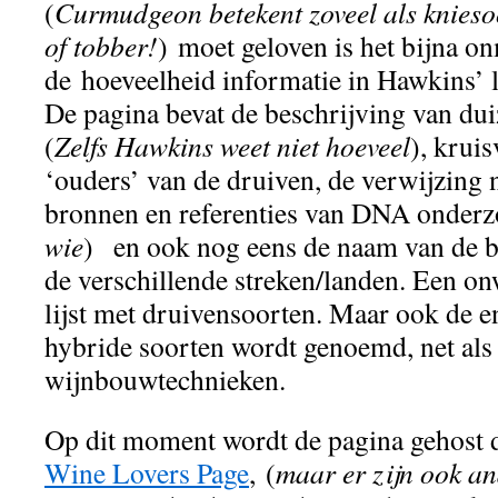
(
Curmudgeon betekent zoveel als knieso
of tobber!
) moet geloven is het bijna o
de hoeveelheid informatie in Hawkins’ l
De pagina bevat de beschrijving van du
(
Zelfs Hawkins weet niet hoeveel
), krui
‘ouders’ van de druiven, de verwijzing
bronnen en referenties van DNA onderz
wie
) en ook nog eens de naam van de be
de verschillende streken/landen. Een on
lijst met druivensoorten. Maar ook de 
hybride soorten wordt genoemd, net als
wijnbouwtechnieken.
Op dit moment wordt de pagina gehost
Wine Lovers Page
,
(
maar er zijn ook an