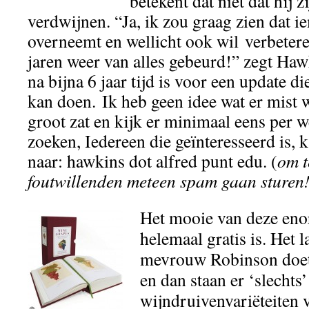
betekent dat niet dat hij 
verdwijnen. “Ja, ik zou graag zien dat 
overneemt en wellicht ook wil verbeteren
jaren weer van alles gebeurd!” zegt Haw
na bijna 6 jaar tijd is voor een update d
kan doen. Ik heb geen idee wat er mist wa
groot zat en kijk er minimaal eens per w
zoeken, Iedereen die geïnteresseerd is, ka
naar: hawkins dot alfred punt edu.
(
om t
foutwillenden meteen spam gaan sturen
Het mooie van deze enorm
helemaal gratis is. Het 
mevrouw Robinson doet
en dan staan er ‘slechts
wijndruivenvariëteiten 