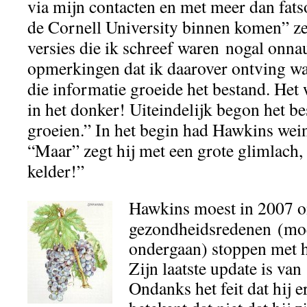
via mijn contacten en met meer dan fatso
de Cornell University binnen komen” zeg
versies die ik schreef waren nogal onna
opmerkingen dat ik daarover ontving w
die informatie groeide het bestand. Het 
in het donker! Uiteindelijk begon het be
groeien.” In het begin had Hawkins weini
“Maar” zegt hij met een grote glimlach,
kelder!”
Hawkins moest in 2007 
gezondheidsredenen (moe
ondergaan) stoppen met he
Zijn laatste update is va
Ondanks het feit dat hij e