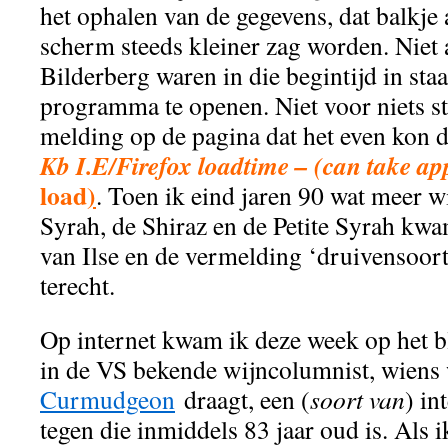
het ophalen van de gegevens, dat balkje 
scherm steeds kleiner zag worden. Niet a
Bilderberg waren in die begintijd in sta
programma te openen. Niet voor niets s
melding op de pagina dat het even kon 
Kb I.E/Firefox loadtime – (can take app
load
)
. Toen ik eind jaren 90 wat meer w
Syrah, de Shiraz en de Petite Syrah kwa
van Ilse en de vermelding ‘druivensoo
terecht.
Op internet kwam ik deze week op het bl
in de VS bekende wijncolumnist, wiens
Curmudgeon
draagt, een (
soort van
) i
tegen die inmiddels 83 jaar oud is. Als 