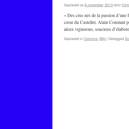
Geplaatst op
8 november, 2013
door
Chri
« Des crus nés de la passion d’une f
cœur du Castellet. Alain Constant pe
aïeux vignerons, soucieux d’élabo
Geplaatst in
Columns
,
Wijn
|
Getagged
Do