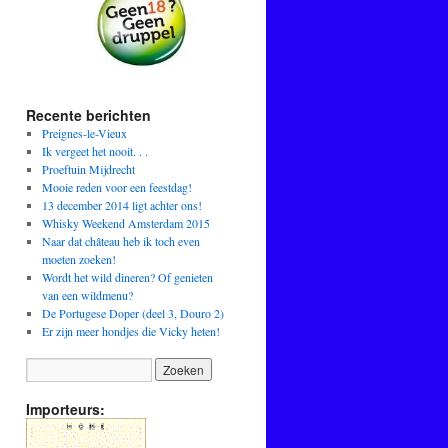
Recente berichten
Preignes-le-Vieux
Ik vergeet het nooit. . .
Proeftuin Mijdrecht
Mooie reden voor een feestdag!
13 december 2014 ligt achter ons!
Whisky Weekend Amsterdam 2015
Naar dat château heb ik toch even
moeten zoeken!
Wordt het wild dineren? Of genieten
van een wildmenu?
De Portugese Doper (deel 3, Douro 2)
Er zijn meer hondjes die Vicky heten!
Importeurs: