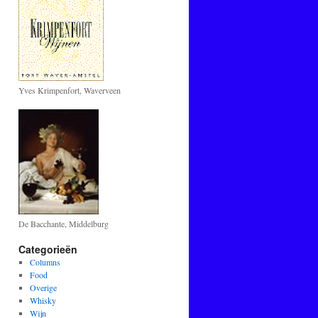
Yves Krimpenfort, Waverveen
De Bacchante, Middelburg
Categorieën
Columns
Food
Overige
Whisky
Wijn