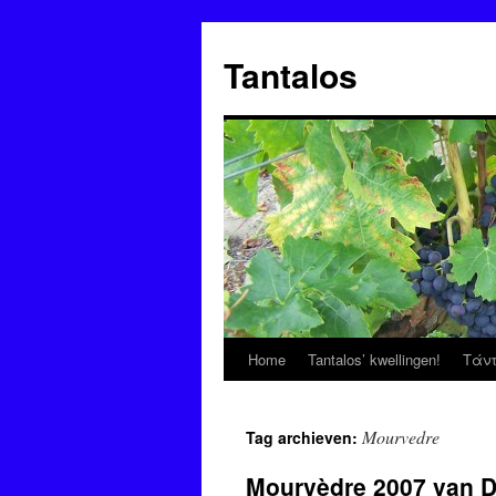
Ga
naar
Tantalos
de
inhoud
Home
Tantalos’ kwellingen!
Τάν
Mourvedre
Tag archieven:
Mourvèdre 2007 van 