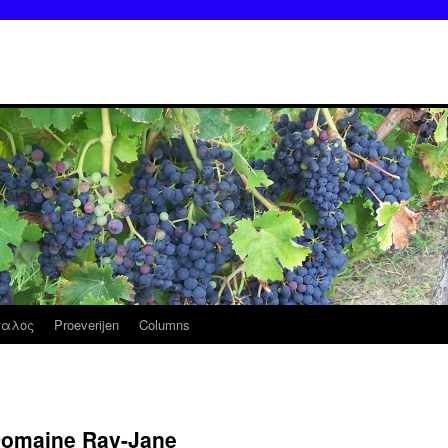
ταλος
Proeverijen
Columns
Domaine Ray-Jane