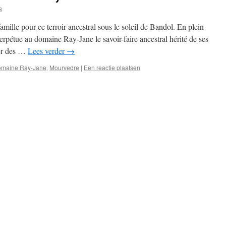
s
amille pour ce terroir ancestral sous le soleil de Bandol. En plein
rpétue au domaine Ray-Jane le savoir-faire ancestral hérité de ses
rer des …
Lees verder
→
maine Ray-Jane
,
Mourvedre
|
Een reactie plaatsen