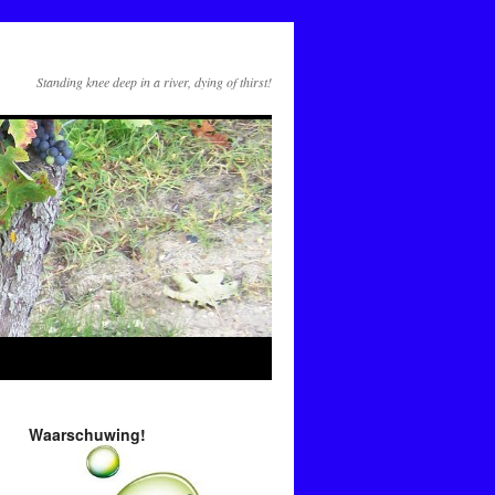
Standing knee deep in a river, dying of thirst!
Waarschuwing!