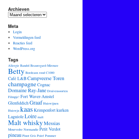
Archieven
Archieven
Meta
Login
Vermeldingen feed
Reacties feed
WordPress.org
Tags
Allergie
Bandol
Beauregard-Mirouze
Betty
Bordeaux rood
C1000
Campveerse Toren
Café L&B
champagne
Cognac
Domaine Ray-Jane
Druivensoorten
Fort Waver-Amstel
Filmpje!
Graaf
Glenfiddich
Huiswijnen
kaas
Krimpenfort
kurken
Huiswjn
Loire
Laguiole
malt
Malt whisky
Messias
Petit Verdot
Mourvedre
Normandie
pineau
Pinot Gris
Poiré
Pommer